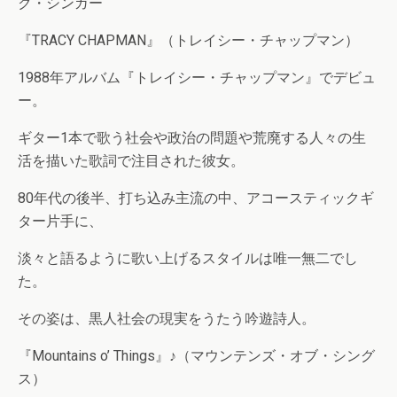
ク・シンガー
『TRACY CHAPMAN』（トレイシー・チャップマン）
1988年アルバム『トレイシー・チャップマン』でデビュ
ー。
ギター1本で歌う社会や政治の問題や荒廃する人々の生
活を描いた歌詞で注目された彼女。
80年代の後半、打ち込み主流の中、アコースティックギ
ター片手に、
淡々と語るように歌い上げるスタイルは唯一無二でし
た。
その姿は、黒人社会の現実をうたう吟遊詩人。
『Mountains o’ Things』♪（マウンテンズ・オブ・シング
ス）