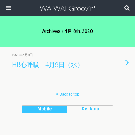
WAIWAI Groovin'
Archives › 4月 8th, 2020
2020年4月8日
HI!心呼吸 4月8日（水）
Back to top
Mobile
Desktop