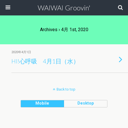
WAIWAI Groovin'
Archives › 4月 1st, 2020
2020年4月1日
HI!心呼吸 4月1日（水）
Back to top
Mobile
Desktop