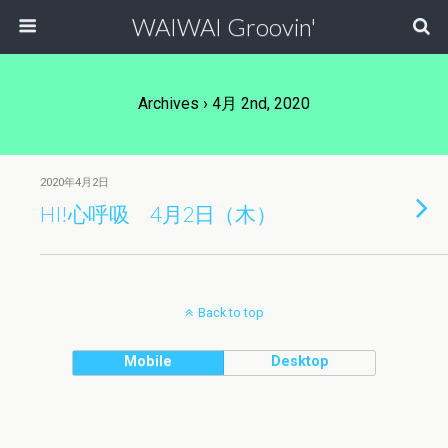
WAIWAI Groovin'
Archives › 4月 2nd, 2020
2020年4月2日
HI!心呼吸 4月2日（木）
Back to top
Mobile
Desktop