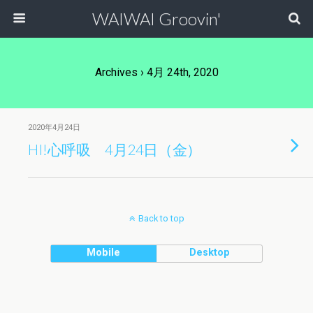
WAIWAI Groovin'
Archives › 4月 24th, 2020
2020年4月24日
HI!心呼吸 4月24日（金）
Back to top
Mobile
Desktop