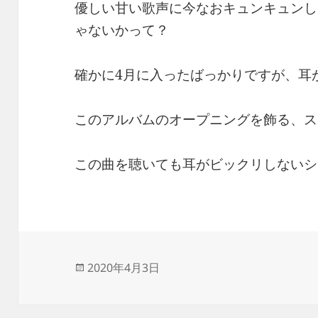
優しい甘い歌声に今なおキュンキュンし
ゃないかって？
確かに4月に入ったばっかりですが、耳
このアルバムのオープニングを飾る、ス
この曲を聴いても耳がビックリしないシ
投
2020年4月3日
稿
日: