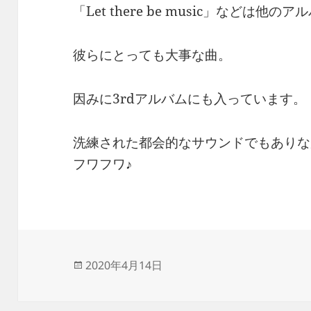
「Let there be music」などは
彼らにとっても大事な曲。
因みに3rdアルバムにも入っています。
洗練された都会的なサウンドでもありな
フワフワ♪
投
2020年4月14日
稿
日: