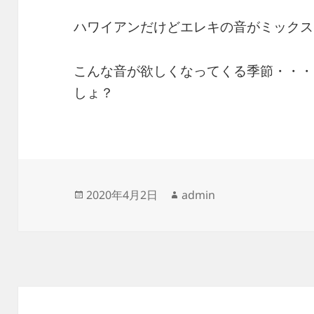
ハワイアンだけどエレキの音がミックス
こんな音が欲しくなってくる季節・・・
しょ？
投
作
2020年4月2日
admin
稿
成
日:
者
投