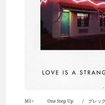
M1> One Step Up / グレ