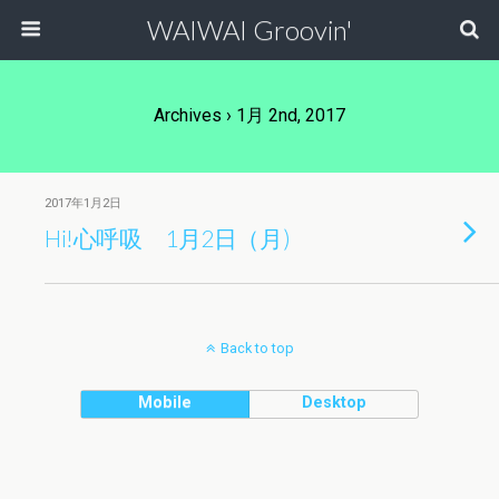
WAIWAI Groovin'
Archives › 1月 2nd, 2017
2017年1月2日
Hi!心呼吸 1月2日（月)
Back to top
Mobile
Desktop