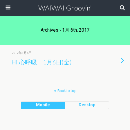
WAIWAI Groovin'
Archives › 1月 6th, 2017
2017年1月6日
Hi!心呼吸 1月6日(金)
Back to top
Mobile
Desktop