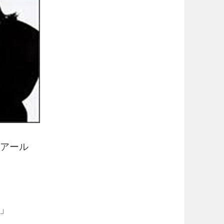
・アール
」