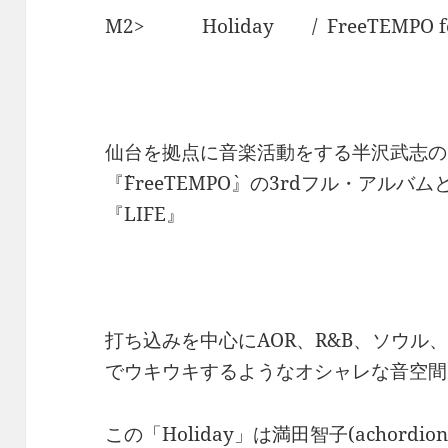
M2> Holiday / FreeTEMPO f
仙台を拠点に音楽活動をする半沢武志の
『`FreeTEMPO`』の3rdフル・アル
『LIFE』
打ち込みを中心にAOR、R&B、ソウル
でウキウキするようなオシャレな音空間
この「Holiday」は満田智子(achor