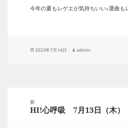
今年の夏もレゲエが気持ちいい♪選曲も
投
作
2023年7月14日
admin
稿
成
日:
者
投
稿
前
HI!心呼吸 7月13日（木）
ナ
前
ビ
の
ゲ
投