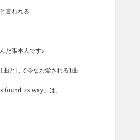
と言われる
んだ張本人です♪
は代表的な1曲として今なお愛される1曲。
ound its way」は、