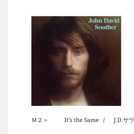
Ｍ２＞ It’s the Same / J.D.サ