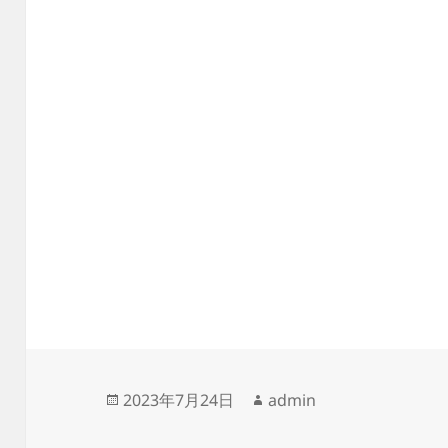
投
作
2023年7月24日
admin
稿
成
日:
者