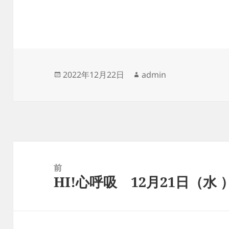
投
作
2022年12月22日
admin
稿
成
日:
者
投
稿
前
HI!心呼吸 12月21日（水 
ナ
前
ビ
の
ゲ
投
ー
稿: