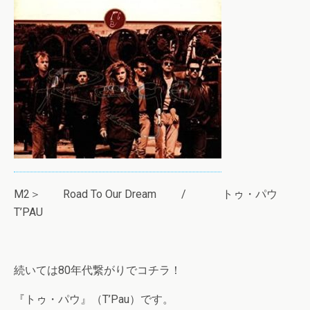
M2＞ Road To Our Dream / トゥ・パウ
T’PAU
続いては80年代繋がりでコチラ！
『トゥ・パウ』（T’Pau）です。