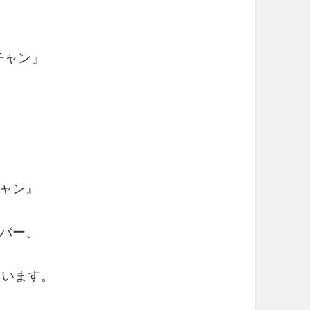
スチャン』
ャン』
バー、
ています。