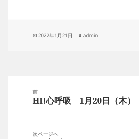
投
作
2022年1月21日
admin
稿
成
日:
者
投
稿
前
HI!心呼吸 1月20日（木）
ナ
前
ビ
の
ゲ
投
ー
稿:
次ページへ
シ