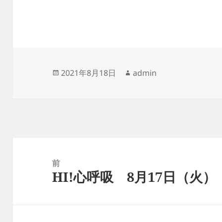
投
作
2021年8月18日
admin
稿
成
日:
者
投
稿
前
HI!心呼吸 8月17日（火）
ナ
前
ビ
の
ゲ
投
ー