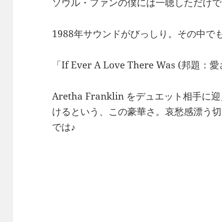
ソウル・ファンの僕には一聴しただけで
1988年サウンドがびっしり。その中で
「If Ever A Love There Was (邦
Aretha Franklin をデュエット相手
けるという、この豪華さ。哀愁感漂う切
では♪