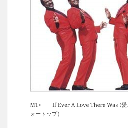
M1> If Ever A Love There Was
ォートップ）