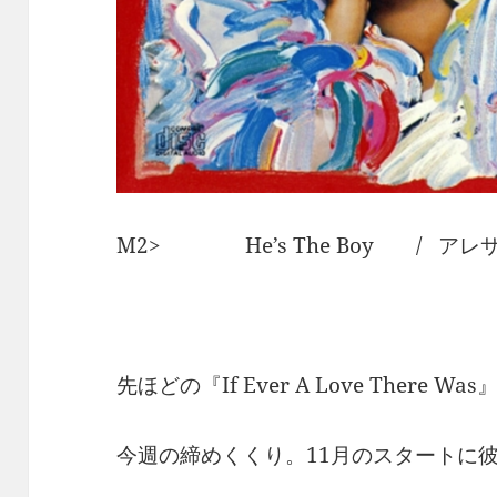
M2> He’s The Boy / ア
先ほどの『If Ever A Love There 
今週の締めくくり。11月のスタートに