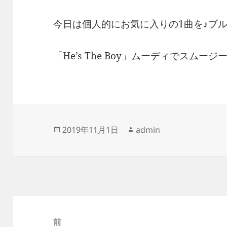
今日は個人的にお気に入りの1曲を♪ブル
「He’s The Boy」ムーディでスム
投
作
2019年11月1日
admin
稿
成
日:
者
投
稿
前