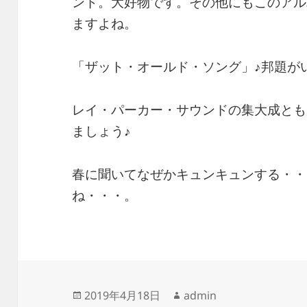
ンド。大好物です。その他にもこのアル
ますよね。
「ザット・オールド・ソング」♪邦題がい
レイ・パーカー・サウンドの集大成とも
ましょう♪
春に聞いてなぜかキュンキュンする・・
ね・・・。
投
作
2019年4月18日
admin