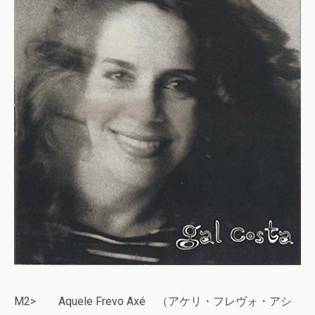
M2> Aquele Frevo Axé （アケリ・フレヴォ・アシ