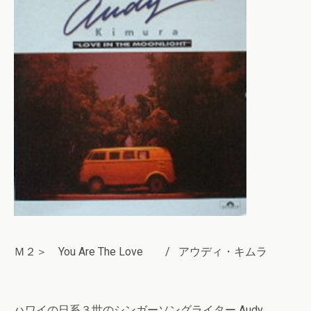
Ｍ２＞ You Are The Love / アウディ・キムラ
ハワイの日系３世のシンガーソングライター Audy