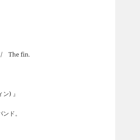
/ The fin.
ィン) 』
バンド。