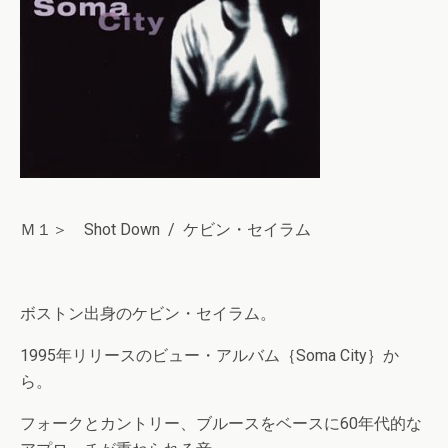
Ｍ１＞ Shot Down / ケビン・セイラム
ボストン出身のケビン・セイラム。
1995年リリースのビュー・アルバム｛Soma City｝か
ら。
フォークとカントリー、ブルースをベースに60年代的な