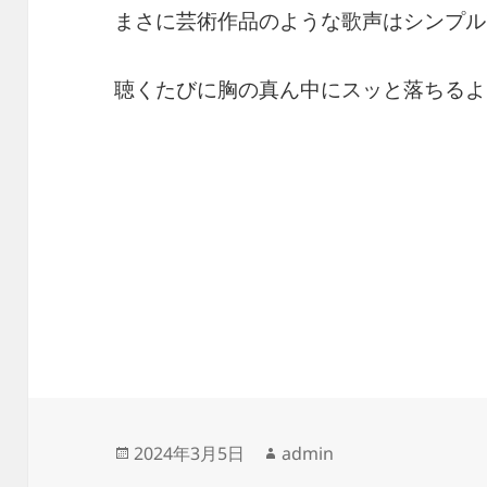
まさに芸術作品のような歌声はシンプル
聴くたびに胸の真ん中にスッと落ちるよ
投
作
2024年3月5日
admin
稿
成