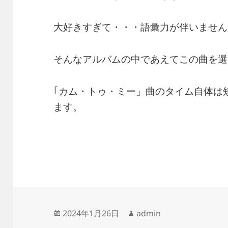
大好きすぎて・・・語彙力が伴いません
そんなアルバムの中であえてこの曲を選
｢カム・トゥ・ミー」曲のタイム自体は
ます。
投
作
2024年1月26日
admin
稿
成