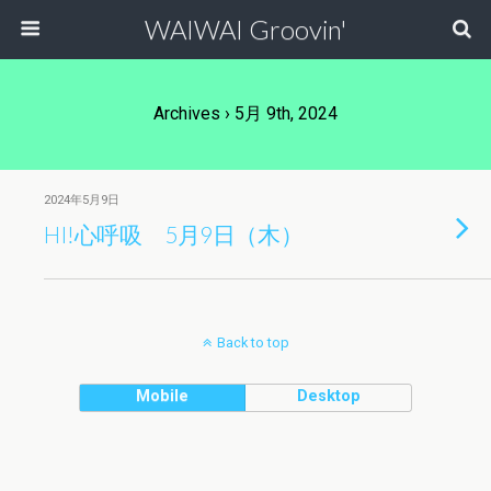
WAIWAI Groovin'
Archives › 5月 9th, 2024
2024年5月9日
HI!心呼吸 5月9日（木）
Back to top
Mobile
Desktop