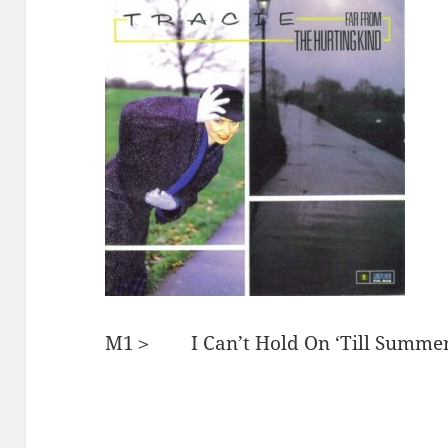
M1＞ I Can’t Hold On ‘Till