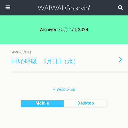
WAIWAI Groovin'
Archives › 5月 1st, 2024
2024年5月1日
HI!心呼吸 5月1日（水）
Back to top
Mobile
Desktop