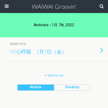
WAIWAI Groovin'
Archives › 1月 7th, 2022
2022年1月7日
HI!心呼吸 1月7日（金）
Back to top
Mobile
Desktop