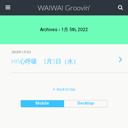
WAIWAI Groovin'
Archives › 1月 5th, 2022
2022年1月5日
HI!心呼吸 1月5日（水）
Back to top
Mobile
Desktop