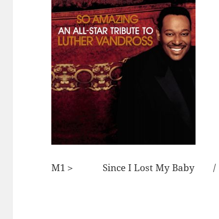
M1＞ Since I Lost My Bab