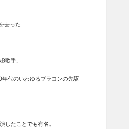
世を去った
&B歌手。
80年代のいわゆるブラコンの先駆
演したことでも有名。