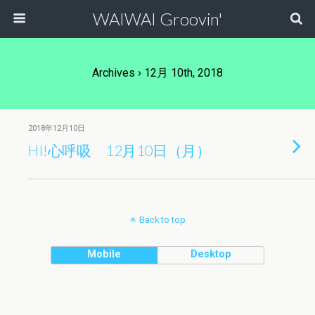
WAIWAI Groovin'
Archives › 12月 10th, 2018
2018年12月10日
HI!心呼吸 12月10日（月）
Back to top
Mobile
Desktop