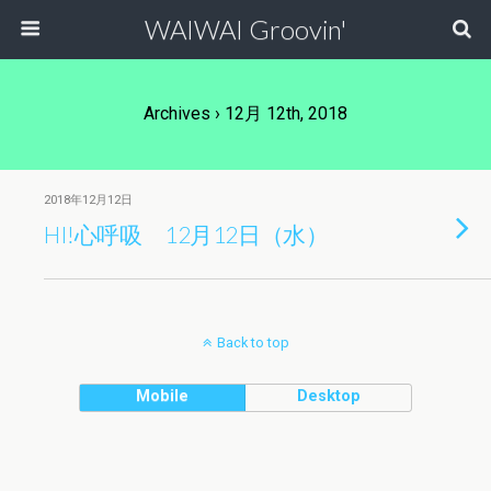
WAIWAI Groovin'
Archives › 12月 12th, 2018
2018年12月12日
HI!心呼吸 12月12日（水）
Back to top
Mobile
Desktop