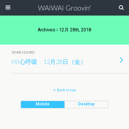
WAIWAI Groovin'
Archives › 12月 28th, 2018
2018年12月28日
HI!心呼吸 12月28日（金）
Back to top
Mobile
Desktop