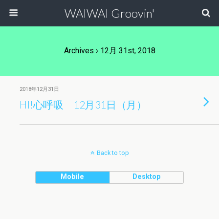
WAIWAI Groovin'
Archives › 12月 31st, 2018
2018年12月31日
HI!心呼吸 12月31日（月）
Back to top
Mobile
Desktop