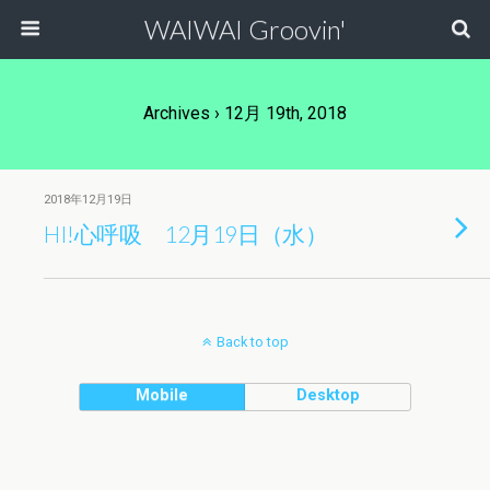
WAIWAI Groovin'
Archives › 12月 19th, 2018
2018年12月19日
HI!心呼吸 12月19日（水）
Back to top
Mobile
Desktop