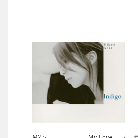
M2＞ My Love / 青