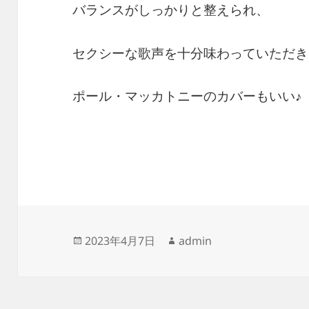
バランスがしっかりと整えられ、
セクシーな歌声を十分味わっていただき
ポール・マッカトニーのカバーもいい♪
投
作
2023年4月7日
admin
稿
成
日:
者