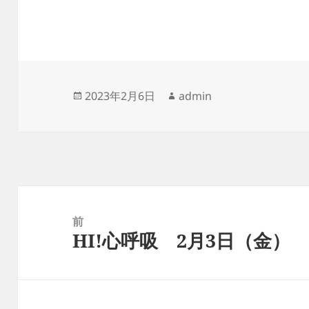
投
作
2023年2月6日
admin
稿
成
日:
者
投
稿
前
HI!心呼吸 2月3日（金）
ナ
前
ビ
の
ゲ
投
ー
稿: