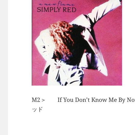
M2＞ If You Don’t Know Me 
ッド