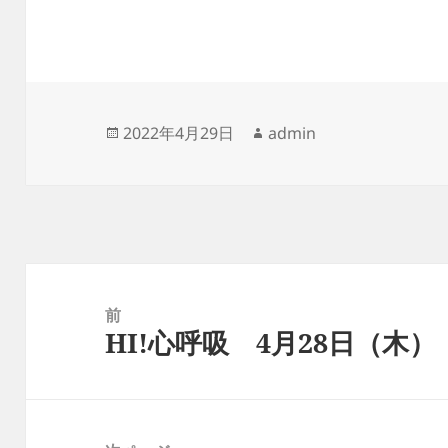
投
作
2022年4月29日
admin
稿
成
日:
者
投
稿
前
HI!心呼吸 4月28日（木）
ナ
前
ビ
の
ゲ
投
ー
稿: