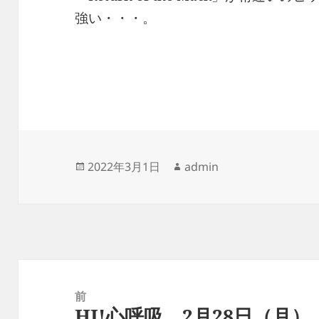
強い・・・。
投
作
2022年3月1日
admin
稿
成
日:
者
投
稿
前
HI!心呼吸 2月28日（月）
ナ
前