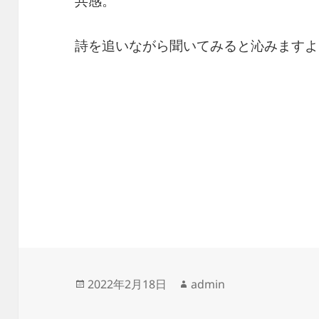
共感。
詩を追いながら聞いてみると沁みますよ
投
作
2022年2月18日
admin
稿
成
日:
者