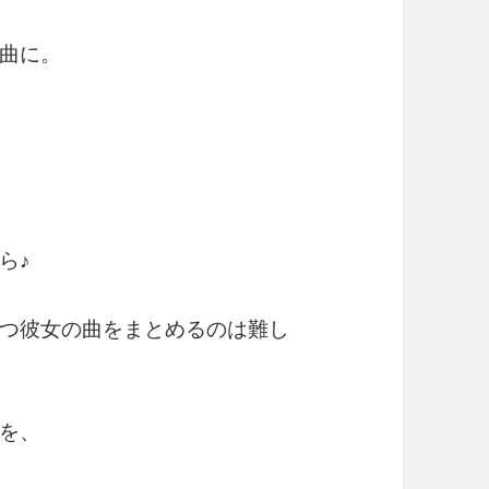
曲に。
ら♪
つ彼女の曲をまとめるのは難し
を、