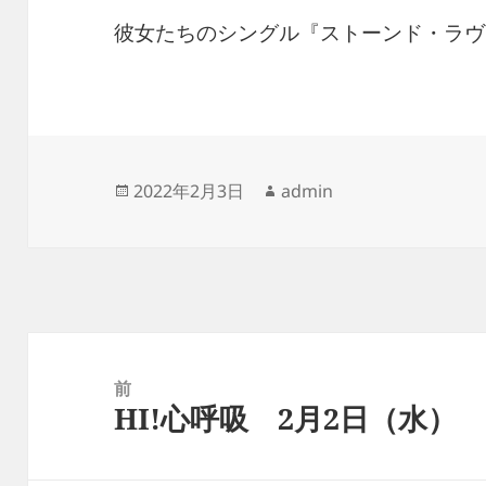
彼女たちのシングル『ストーンド・ラヴ
投
作
2022年2月3日
admin
稿
成
日:
者
投
稿
前
HI!心呼吸 2月2日（水）
ナ
前
ビ
の
ゲ
投