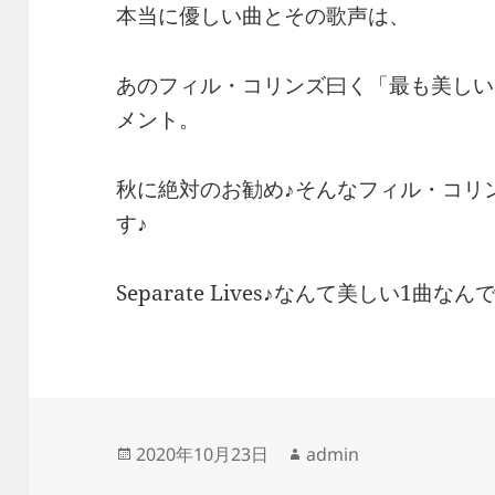
本当に優しい曲とその歌声は、
あのフィル・コリンズ曰く「最も美しい
メント。
秋に絶対のお勧め♪そんなフィル・コリ
す♪
Separate Lives♪なんて美しい1曲な
投
作
2020年10月23日
admin
稿
成