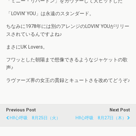
「ミニー・リパートン」をカヴァーして大ヒットした
「LOVIN’ YOU」は永遠のスタンダード。
ちなみに1978年には別のアレンジのLOVIN’ YOUがリリー
スされているんですよね♪
まさにUK Lovers。
フワッとした朝陽まで想像できるようなジャケットの歌
声♪
ラヴァーズ界の女王の貫録とキュートさを改めてどうぞ♪
Previous Post
Next Post
HI!心呼吸 8月25日（火）
HI!心呼吸 8月27日（木）