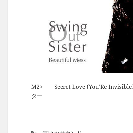
M2> Secret Love (You’Re In
ター