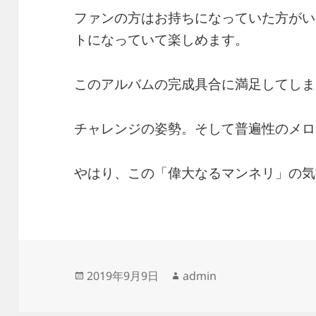
ファンの方はお持ちになっていた方がい
トになっていて楽しめます。
このアルバムの完成具合に満足してしま
チャレンジの姿勢。そして普遍性のメロ
やはり、この「偉大なるマンネリ」の気
投
作
2019年9月9日
admin
稿
成
日:
者