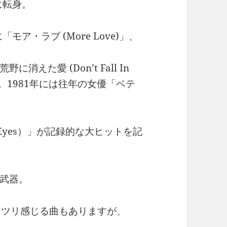
に転身。
ア・ラブ (More Love)」、
えた愛 (Don’t Fall In
トした。1981年には往年の女優「ベテ
s Eyes）」が記録的な大ヒットを記
武器。
ッツリ感じる曲もありますが、