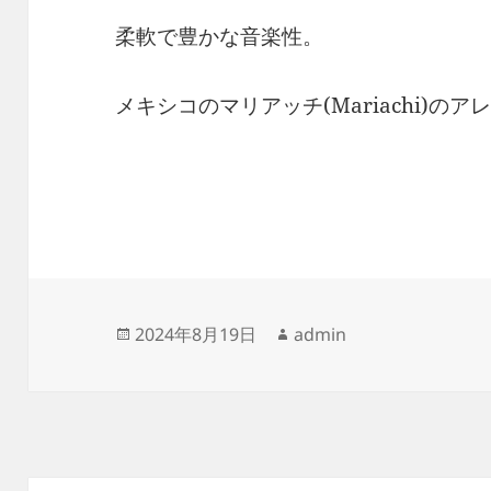
柔軟で豊かな音楽性。
メキシコのマリアッチ(Mariachi)の
投
作
2024年8月19日
admin
稿
成
日:
者