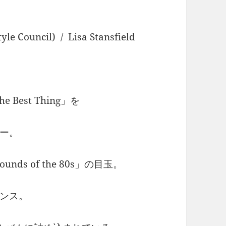
e Council) / Lisa Stansfield
Best Thing」を
ー。
ds of the 80s」の目玉。
ンス。