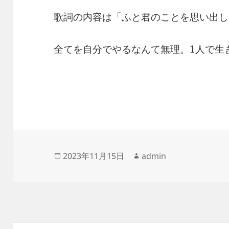
歌詞の内容は「ふと君のことを思い出し
全てを自分でやるなんて無理。1人で生
投
作
2023年11月15日
admin
稿
成
日:
者